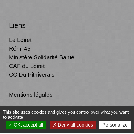
Liens
Le Loiret
Rémi 45
Ministère Solidarité Santé
CAF du Loiret
CC Du Pithiverais
Mentions légales
-
Politique de confidentialité
-
Accessibilité
-
This site uses cookies and gives you control over what you want
to activate
Plan du site
-
Gestion des cookies
OK, accept all
Deny all cookies
Personalize