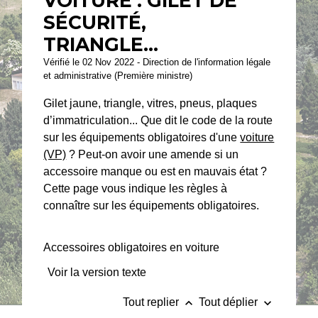
VOITURE : GILET DE
SÉCURITÉ,
TRIANGLE...
Vérifié le 02 Nov 2022 - Direction de l'information légale
et administrative (Première ministre)
Gilet jaune, triangle, vitres, pneus, plaques
d’immatriculation... Que dit le code de la route
sur les équipements obligatoires d'une
voiture
(VP)
? Peut-on avoir une amende si un
accessoire manque ou est en mauvais état ?
Cette page vous indique les règles à
connaître sur les équipements obligatoires.
Accessoires obligatoires en voiture
Voir la version texte
keyboard_arrow_up
keyboard_arrow_down
Tout replier
Tout déplier