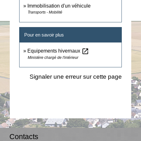
Immobilisation d'un véhicule
Transports - Mobilité
Pour en savoir plus
open_in_new
Equipements hivernaux
Ministère chargé de l'intérieur
Signaler une erreur sur cette page
Contacts