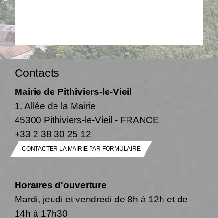
Contacts
Mairie de Pithiviers-le-Vieil
1, Allée de la Mairie
45300 Pithiviers-le-Vieil - FRANCE
+33 2 38 30 25 12
CONTACTER LA MAIRIE PAR FORMULAIRE
Horaires d'ouverture
Mardi, jeudi et vendredi de 8h à 12h et de
14h à 17h30