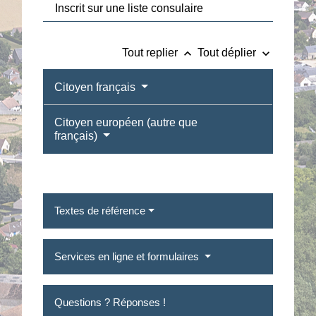
Inscrit sur une liste consulaire
keyboard_arrow_up
keyboard_arrow_down
Tout replier
Tout déplier
Citoyen français
Citoyen européen (autre que
français)
Textes de référence
Services en ligne et formulaires
Questions ? Réponses !