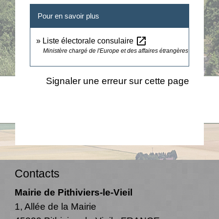
Pour en savoir plus
open_in_new
Liste électorale consulaire
Ministère chargé de l'Europe et des affaires étrangères
Signaler une erreur sur cette page
Contacts
Mairie de Pithiviers-le-Vieil
1, Allée de la Mairie