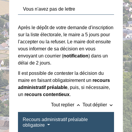
Vous n'avez pas de lettre
Après le dépôt de votre demande d'inscription
sur la liste électorale, le maire a 5 jours pour
l'accepter ou la refuser. Le maire doit ensuite
vous informer de sa décision en vous
envoyant un courrier (
notification
) dans un
délai de 2 jours.
Il est possible de contester la décision du
maire en faisant obligatoirement un
recours
administratif préalable
, puis, si nécessaire,
un
recours contentieux
.
keyboard_arrow_up
keyboard_arrow_down
Tout replier
Tout déplier
Recours administratif préalable
obligatoire