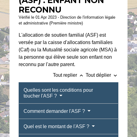
(ASF) : ENFANT NON
RECONNU
Vérifié le 01 Apr 2023 - Direction de l'information légale
et administrative (Première ministre)
L'allocation de soutien familial (ASF) est
versée par la caisse d'allocations familiales
(Caf) ou la Mutualité sociale agricole (MSA) à
la personne qui élève seule son enfant non
reconnu par l'autre parent.
keyboard_arrow_up
keyboard_arrow_down
Tout replier
Tout déplier
Quelles sont les conditions pour
toucher l'ASF ?
Comment demander l'ASF ?
Quel est le montant de l'ASF ?