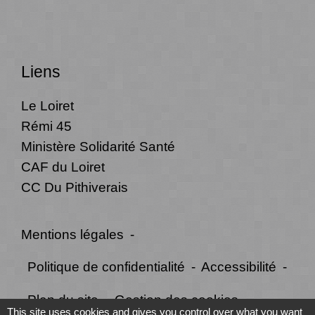
Liens
Le Loiret
Rémi 45
Ministère Solidarité Santé
CAF du Loiret
CC Du Pithiverais
Mentions légales
-
Politique de confidentialité
-
Accessibilité
-
Plan du site
-
Gestion des cookies
This site uses cookies and gives you control over what you want