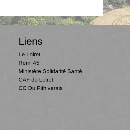
Liens
Le Loiret
Rémi 45
Ministère Solidarité Santé
CAF du Loiret
CC Du Pithiverais