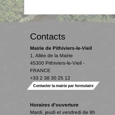
Contacts
Mairie de Pithiviers-le-Vieil
1, Allée de la Mairie
45300 Pithiviers-le-Vieil -
FRANCE
+33 2 38 30 25 12
Contacter la mairie par formulaire
Horaires d'ouverture
Mardi, jeudi et vendredi de 8h