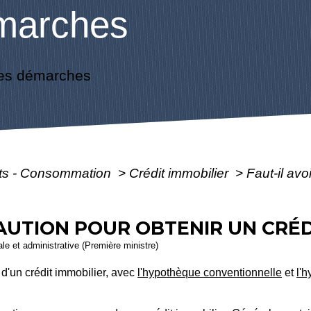
marches
es démarches
ôts - Consommation
>
Crédit immobilier
>
Faut-il avo
CAUTION POUR OBTENIR UN CRÉD
gale et administrative (Première ministre)
 d'un crédit immobilier, avec
l'hypothèque conventionnelle
et
l'