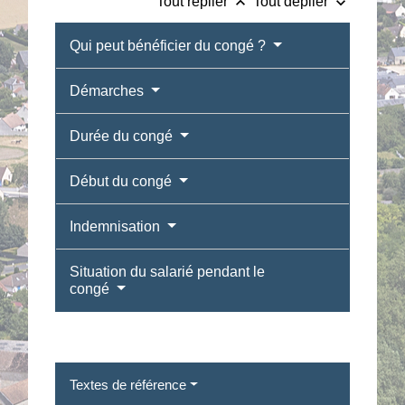
keyboard_arrow_up
keyboard_arrow_down
Tout replier
Tout déplier
Qui peut bénéficier du congé ?
Démarches
Durée du congé
Début du congé
Indemnisation
Situation du salarié pendant le
congé
Textes de référence