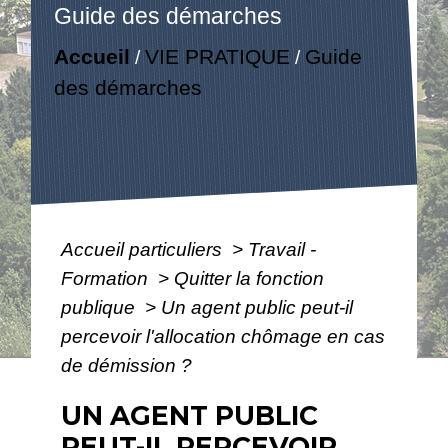
Guide des démarches
Accueil
VIE PRATIQUE
Guide
/
/
des démarches
Accueil particuliers
>
Travail -
Formation
>
Quitter la fonction
publique
>
Un agent public peut-il
percevoir l'allocation chômage en cas
de démission ?
UN AGENT PUBLIC
PEUT-IL PERCEVOIR