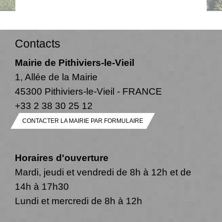
Contacts
Mairie de Pithiviers-le-Vieil
1, Allée de la Mairie
45300 Pithiviers-le-Vieil - FRANCE
+33 2 38 30 25 12
CONTACTER LA MAIRIE PAR FORMULAIRE
Horaires d'ouverture
Mardi, jeudi et vendredi de 8h à 12h et de
14h à 17h30
Lundi et mercredi de 8h à 12h