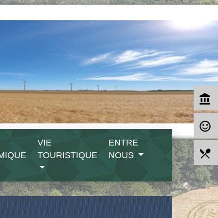
account_balance
sentiment_satisfied_alt
VIE
ENTRE
local_dining
MIQUE
TOURISTIQUE
NOUS