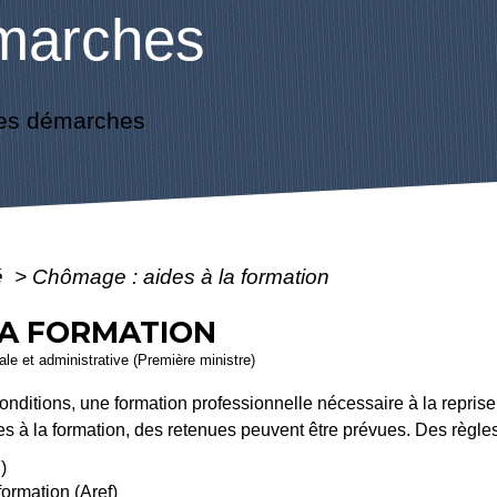
marches
es démarches
é
>
Chômage : aides à la formation
LA FORMATION
gale et administrative (Première ministre)
conditions, une formation professionnelle nécessaire à la repri
s à la formation, des retenues peuvent être prévues. Des règle
)
formation (Aref)