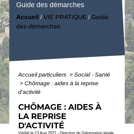
Guide des démarches
Accueil
VIE PRATIQUE
Guide
/
/
des démarches
Accueil particuliers
>
Social - Santé
>
Chômage : aides à la reprise
d'activité
CHÔMAGE : AIDES À
LA REPRISE
D'ACTIVITÉ
Vérifié le 13 Aug 2021 - Direction de l'information légale