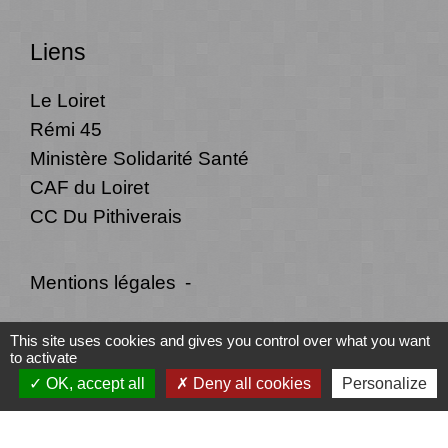
Liens
Le Loiret
Rémi 45
Ministère Solidarité Santé
CAF du Loiret
CC Du Pithiverais
Mentions légales
-
Politique de confidentialité
-
Accessibilité
-
This site uses cookies and gives you control over what you want
to activate
Plan du site
-
Gestion des cookies
OK, accept all
Deny all cookies
Personalize
Site créé en partenariat avec Réseau des Communes