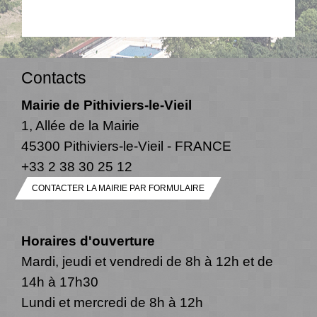
Contacts
Mairie de Pithiviers-le-Vieil
1, Allée de la Mairie
45300 Pithiviers-le-Vieil - FRANCE
+33 2 38 30 25 12
CONTACTER LA MAIRIE PAR FORMULAIRE
Horaires d'ouverture
Mardi, jeudi et vendredi de 8h à 12h et de
14h à 17h30
Lundi et mercredi de 8h à 12h