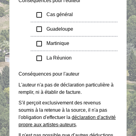
Conséquences pour l'éditeur
check_box_outline_blank
Cas général
check_box_outline_blank
Guadeloupe
check_box_outline_blank
Martinique
check_box_outline_blank
La Réunion
Conséquences pour l'auteur
L'auteur n'a pas de déclaration particulière à
remplir, ni à établir de facture.
S'il perçoit exclusivement des revenus
soumis à la retenue à la source, il n'a pas
l'obligation d'effectuer la
déclaration d'activité
propre aux artistes-auteurs
.
Il n'est pas possible que d'autres déductions