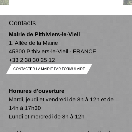
Contacts
Mairie de Pithiviers-le-Vieil
1, Allée de la Mairie
45300 Pithiviers-le-Vieil - FRANCE
+33 2 38 30 25 12
CONTACTER LA MAIRIE PAR FORMULAIRE
Horaires d'ouverture
Mardi, jeudi et vendredi de 8h à 12h et de
14h à 17h30
Lundi et mercredi de 8h à 12h