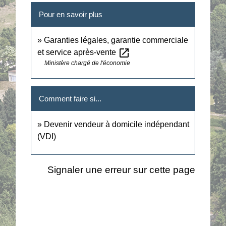
Pour en savoir plus
Garanties légales, garantie commerciale
open_in_new
et service après-vente
Ministère chargé de l'économie
Comment faire si...
Devenir vendeur à domicile indépendant
(VDI)
Signaler une erreur sur cette page