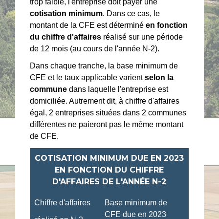
trop faible, l'entreprise doit payer une
cotisation minimum
. Dans ce cas, le
montant de la CFE est déterminé
en fonction
du chiffre d'affaires
réalisé sur une période
de 12 mois (au cours de l'année N-2).
Dans chaque tranche, la base minimum de
CFE et le taux applicable varient
selon la
commune
dans laquelle l'entreprise est
domiciliée. Autrement dit, à chiffre d'affaires
égal, 2 entreprises situées dans 2 communes
différentes ne paieront pas le même montant
de CFE.
COTISATION MINIMUM DUE EN 2023
EN FONCTION DU CHIFFRE
D'AFFAIRES DE L'ANNÉE N-2
Chiffre d'affaires
Base minimum de
CFE due en 2023