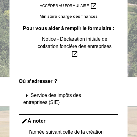
open_in_new
ACCÉDER AU FORMULAIRE
Ministère chargé des finances
Pour vous aider à remplir le formulaire :
Notice - Déclaration initiale de
cotisation foncière des entreprises
open_in_new
Où s’adresser ?
arrow_right
Service des impôts des
entreprises (SIE)
À noter
edit
l'année suivant celle de la création