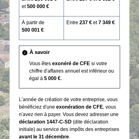
et
500 000 €
À partir de
Entre
237 €
et
7 349 €
500 001 €
À savoir
info
Vous êtes
exonéré de CFE
si votre
chiffre d'affaires annuel est inférieur ou
égal à
5 000 €
.
L'année de création de votre entreprise, vous
bénéficiez d'une
exonération de CFE
, vous
n'avez rien à payer. Vous devez adresser une
déclaration 1447-C-SD
(dite déclaration
initiale) au service des impôts des entreprises
avant le 31 décembre
.