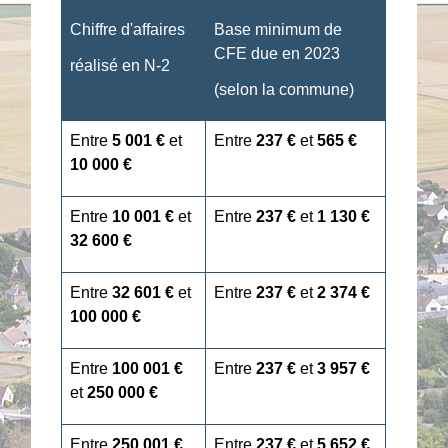
Chiffre d'affaires
Base minimum de
CFE due en 2023
réalisé en N-2
(selon la commune)
Entre
5 001 €
et
Entre
237 €
et
565 €
10 000 €
Entre
10 001 €
et
Entre
237 €
et
1 130 €
32 600 €
Entre
32 601 €
et
Entre
237 €
et
2 374 €
100 000 €
Entre
100 001 €
Entre
237 €
et
3 957 €
et
250 000 €
Entre
250 001 €
Entre
237 €
et
5 652 €