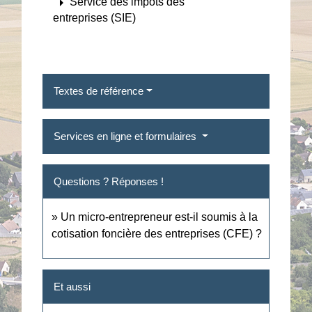
arrow_right
Service des impôts des
entreprises (SIE)
Textes de référence
Services en ligne et formulaires
Questions ? Réponses !
Un micro-entrepreneur est-il soumis à la
cotisation foncière des entreprises (CFE) ?
Et aussi