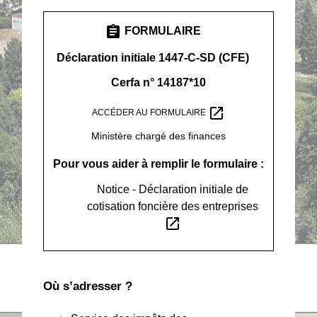
assignment
FORMULAIRE
Déclaration initiale 1447-C-SD (CFE)
Cerfa n° 14187*10
open_in_new
ACCÉDER AU FORMULAIRE
Ministère chargé des finances
Pour vous aider à remplir le formulaire :
Notice - Déclaration initiale de
cotisation foncière des entreprises
open_in_new
Où s’adresser ?