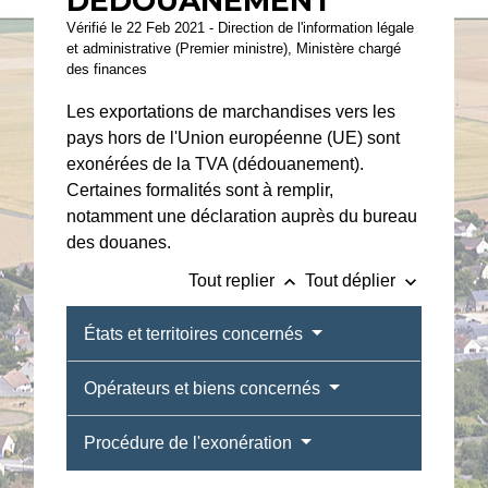
DÉDOUANEMENT
Vérifié le 22 Feb 2021 - Direction de l'information légale
et administrative (Premier ministre), Ministère chargé
des finances
Les exportations de marchandises vers les
pays hors de l'Union européenne (UE) sont
exonérées de la TVA (dédouanement).
Certaines formalités sont à remplir,
notamment une déclaration auprès du bureau
des douanes.
keyboard_arrow_up
keyboard_arrow_down
Tout replier
Tout déplier
États et territoires concernés
Opérateurs et biens concernés
Procédure de l'exonération