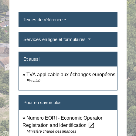
Textes de référence
Services en ligne et formulaires
Et aussi
TVA applicable aux échanges européens
Fiscalité
Pour en savoir plus
Numéro EORI - Economic Operator
open_in_new
Registration and Identification
Ministère chargé des finances