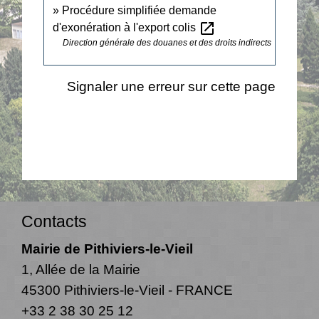
Procédure simplifiée demande
open_in_new
d'exonération à l'export colis
Direction générale des douanes et des droits indirects
Signaler une erreur sur cette page
Contacts
Mairie de Pithiviers-le-Vieil
1, Allée de la Mairie
45300 Pithiviers-le-Vieil - FRANCE
+33 2 38 30 25 12