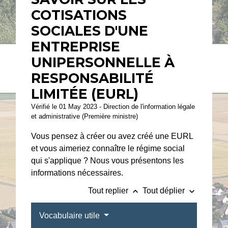
COTISATIONS
SOCIALES D'UNE
ENTREPRISE
UNIPERSONNELLE À
RESPONSABILITÉ
LIMITÉE (EURL)
Vérifié le 01 May 2023 - Direction de l'information légale
et administrative (Première ministre)
Vous pensez à créer ou avez créé une EURL
et vous aimeriez connaître le régime social
qui s'applique ? Nous vous présentons les
informations nécessaires.
keyboard_arrow_up
keyboard_arrow_down
Tout replier
Tout déplier
Vocabulaire utile