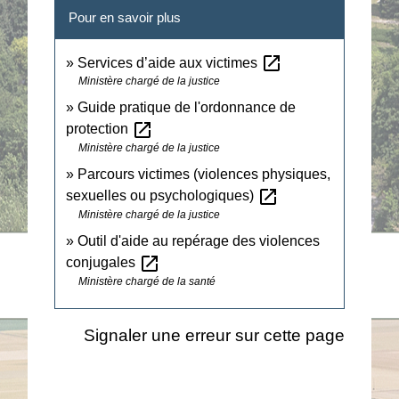
Pour en savoir plus
open_in_new
Services d’aide aux victimes
Ministère chargé de la justice
Guide pratique de l'ordonnance de
open_in_new
protection
Ministère chargé de la justice
Parcours victimes (violences physiques,
open_in_new
sexuelles ou psychologiques)
Ministère chargé de la justice
Outil d'aide au repérage des violences
open_in_new
conjugales
Ministère chargé de la santé
Signaler une erreur sur cette page