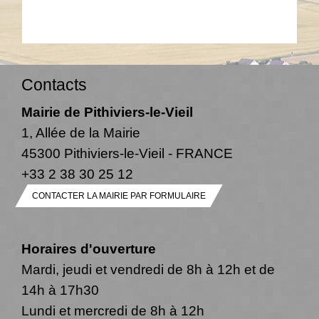
Contacts
Mairie de Pithiviers-le-Vieil
1, Allée de la Mairie
45300 Pithiviers-le-Vieil - FRANCE
+33 2 38 30 25 12
CONTACTER LA MAIRIE PAR FORMULAIRE
Horaires d'ouverture
Mardi, jeudi et vendredi de 8h à 12h et de
14h à 17h30
Lundi et mercredi de 8h à 12h