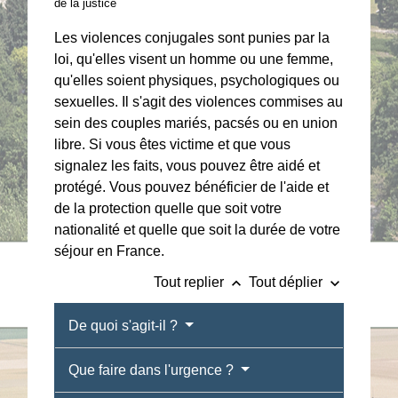
de la justice
Les violences conjugales sont punies par la
loi, qu'elles visent un homme ou une femme,
qu'elles soient physiques, psychologiques ou
sexuelles. Il s'agit des violences commises au
sein des couples mariés, pacsés ou en union
libre. Si vous êtes victime et que vous
signalez les faits, vous pouvez être aidé et
protégé. Vous pouvez bénéficier de l'aide et
de la protection quelle que soit votre
nationalité et quelle que soit la durée de votre
séjour en France.
keyboard_arrow_up
keyboard_arrow_down
Tout replier
Tout déplier
De quoi s'agit-il ?
Que faire dans l'urgence ?