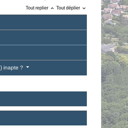
keyboard_arrow_up
keyboard_arrow_down
Tout replier
Tout déplier
e) inapte ?