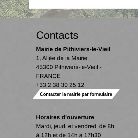
Contacts
Mairie de Pithiviers-le-Vieil
1, Allée de la Mairie
45300 Pithiviers-le-Vieil -
FRANCE
+33 2 38 30 25 12
Contacter la mairie par formulaire
Horaires d'ouverture
Mardi, jeudi et vendredi de 8h
à 12h et de 14h à 17h30