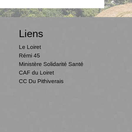
Liens
Le Loiret
Rémi 45
Ministère Solidarité Santé
CAF du Loiret
CC Du Pithiverais