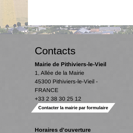
Contacts
Mairie de Pithiviers-le-Vieil
1, Allée de la Mairie
45300 Pithiviers-le-Vieil -
FRANCE
+33 2 38 30 25 12
Contacter la mairie par formulaire
Horaires d'ouverture