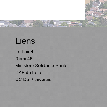
Liens
Le Loiret
Rémi 45
Ministère Solidarité Santé
CAF du Loiret
CC Du Pithiverais