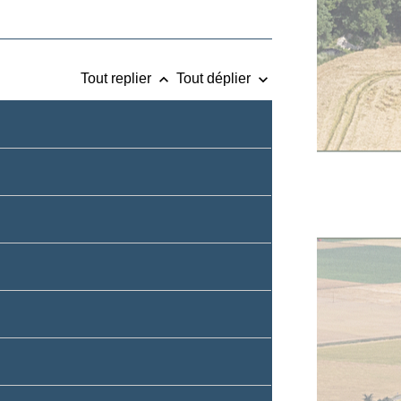
keyboard_arrow_up
keyboard_arrow_down
Tout replier
Tout déplier