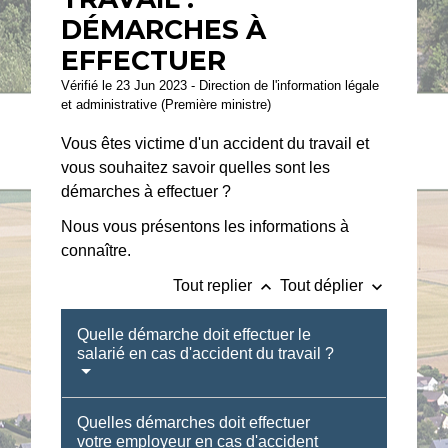
DÉMARCHES À
EFFECTUER
Vérifié le 23 Jun 2023 - Direction de l'information légale
et administrative (Première ministre)
Vous êtes victime d'un accident du travail et
vous souhaitez savoir quelles sont les
démarches à effectuer ?
Nous vous présentons les informations à
connaître.
keyboard_arrow_up
keyboard_arrow_down
Tout replier
Tout déplier
Quelle démarche doit effectuer le
salarié en cas d'accident du travail ?
Quelles démarches doit effectuer
votre employeur en cas d'accident