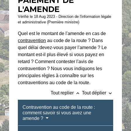
PAIEMENT DE
L'AMENDE
Vérifié le 18 Aug 2023 - Direction de l'information légale
et administrative (Première ministre)
Quel est le montant de l'amende en cas de
contravention
au code de la route ? Dans
quel délai devez-vous payer l'amende ? Le
montant est-il plus élevé si vous payez en
retard ? Comment contester l'avis de
contravention ? Nous vous indiquons les
principales règles à connaître sur les
contraventions au code de la route.
keyboard_arrow_up
keyboard_arrow_down
Tout replier
Tout déplier
Contravention au code de la route :
comment savoir si vous avez une
amende ?