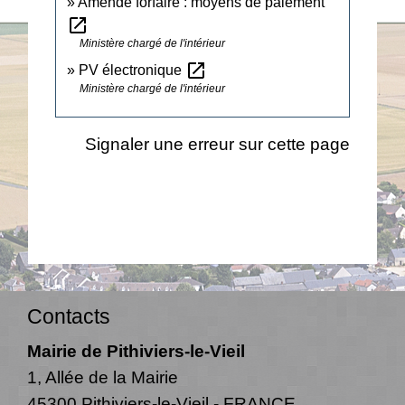
Amende forfaire : moyens de paiement
open_in_new
Ministère chargé de l'intérieur
open_in_new
PV électronique
Ministère chargé de l'intérieur
Signaler une erreur sur cette page
Contacts
Mairie de Pithiviers-le-Vieil
1, Allée de la Mairie
45300 Pithiviers-le-Vieil - FRANCE