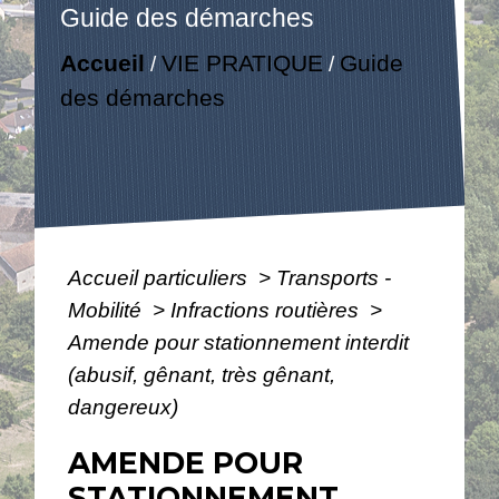
Guide des démarches
Accueil
VIE PRATIQUE
Guide
/
/
des démarches
Accueil particuliers
>
Transports -
Mobilité
>
Infractions routières
>
Amende pour stationnement interdit
(abusif, gênant, très gênant,
dangereux)
AMENDE POUR
STATIONNEMENT