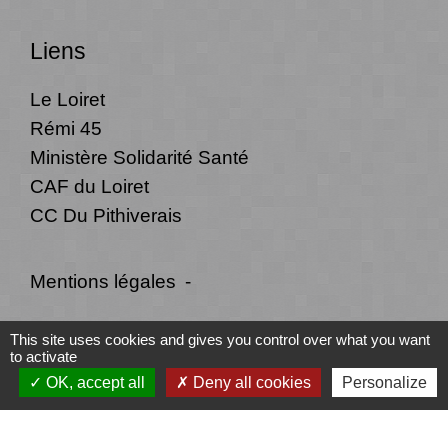
Liens
Le Loiret
Rémi 45
Ministère Solidarité Santé
CAF du Loiret
CC Du Pithiverais
Mentions légales
-
Politique de confidentialité
-
Accessibilité
-
This site uses cookies and gives you control over what you want
to activate
Plan du site
-
Gestion des cookies
OK, accept all
Deny all cookies
Personalize
Site créé en partenariat avec Réseau des Communes