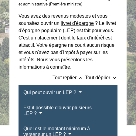
et administrative (Première ministre)
Vous avez des revenus modestes et vous
souhaitez ouvrir un
livret d'épargne
? Le livret
d'épargne populaire (LEP) est fait pour vous.
C'est un placement dont le taux d'intérêt est
attractif. Votre épargne ne court aucun risque
et vous n'avez pas d'impôt à payer sur les
intérêts. Nous vous présentons les
informations à connaître.
keyboard_arrow_up
keyboard_arrow_down
Tout replier
Tout déplier
Qui peut ouvrir un LEP ?
Est-il possible d'ouvrir plusieurs
LEP ?
Quel est le montant minimum à
verser sur un LEP ?