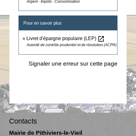
Argent - Impôts - Consommation
Pour en savoir plus
open_in_new
Livret d'épargne populaire (LEP)
Autorité de contrôle prudentiel et de résolution (ACPR)
Signaler une erreur sur cette page
Contacts
Mairie de Pithiviers-le-Vieil