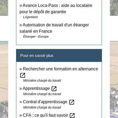
Avance Loca-Pass : aide au locataire
pour le dépôt de garantie
Logement
Autorisation de travail d'un étranger
salarié en France
Étranger - Europe
Pour en savoir plus
Rechercher une formation en alternance
open_in_new
Ministère chargé du travail
open_in_new
Apprentissage
Ministère chargé du travail
open_in_new
Contrat d'apprentissage
Ministère chargé du travail
open_in_new
CFA : ce qu'il faut savoir