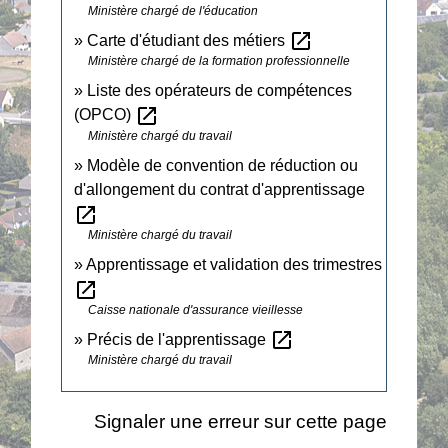
Ministère chargé de l'éducation
open_in_new
Carte d'étudiant des métiers
Ministère chargé de la formation professionnelle
Liste des opérateurs de compétences
open_in_new
(OPCO)
Ministère chargé du travail
Modèle de convention de réduction ou
d'allongement du contrat d'apprentissage
open_in_new
Ministère chargé du travail
Apprentissage et validation des trimestres
open_in_new
Caisse nationale d'assurance vieillesse
open_in_new
Précis de l'apprentissage
Ministère chargé du travail
Signaler une erreur sur cette page