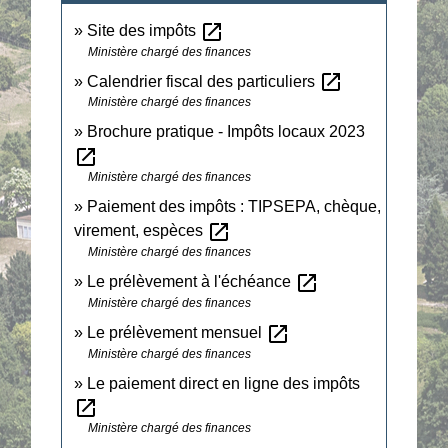
open_in_new
Site des impôts
Ministère chargé des finances
open_in_new
Calendrier fiscal des particuliers
Ministère chargé des finances
Brochure pratique - Impôts locaux 2023
open_in_new
Ministère chargé des finances
Paiement des impôts : TIPSEPA, chèque,
open_in_new
virement, espèces
Ministère chargé des finances
open_in_new
Le prélèvement à l'échéance
Ministère chargé des finances
open_in_new
Le prélèvement mensuel
Ministère chargé des finances
Le paiement direct en ligne des impôts
open_in_new
Ministère chargé des finances