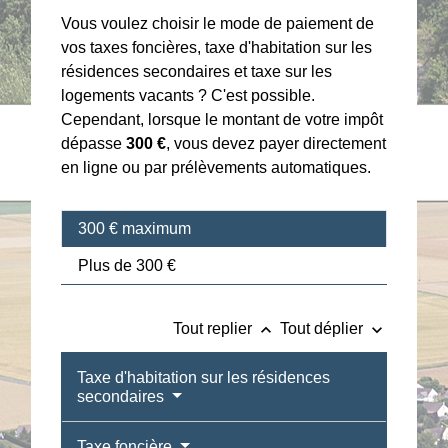
Vous voulez choisir le mode de paiement de
vos taxes foncières, taxe d'habitation sur les
résidences secondaires et taxe sur les
logements vacants ? C'est possible.
Cependant, lorsque le montant de votre impôt
dépasse
300 €
, vous devez payer directement
en ligne ou par prélèvements automatiques.
300 € maximum
Plus de 300 €
keyboard_arrow_up
keyboard_arrow_down
Tout replier
Tout déplier
Taxe d'habitation sur les résidences
secondaires
Taxe foncière