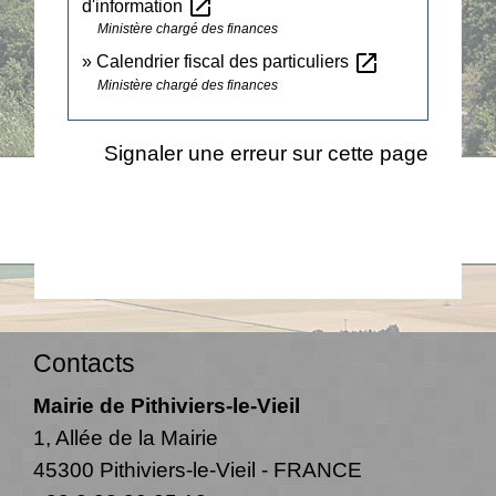
open_in_new
d'information
Ministère chargé des finances
open_in_new
Calendrier fiscal des particuliers
Ministère chargé des finances
Signaler une erreur sur cette page
Contacts
Mairie de Pithiviers-le-Vieil
1, Allée de la Mairie
45300 Pithiviers-le-Vieil - FRANCE