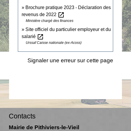
Brochure pratique 2023 - Déclaration des
open_in_new
revenus de 2022
Ministère chargé des finances
Site officiel du particulier employeur et du
open_in_new
salarié
Urssaf Caisse nationale (ex-Acoss)
Signaler une erreur sur cette page
Contacts
Mairie de Pithiviers-le-Vieil