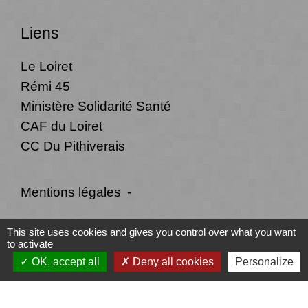
Liens
Le Loiret
Rémi 45
Ministère Solidarité Santé
CAF du Loiret
CC Du Pithiverais
Mentions légales
-
Politique de confidentialité
-
Accessibilité
-
This site uses cookies and gives you control over what you want
to activate
Plan du site
-
Gestion des cookies
OK, accept all
Deny all cookies
Personalize
Site créé en partenariat avec Réseau des Communes