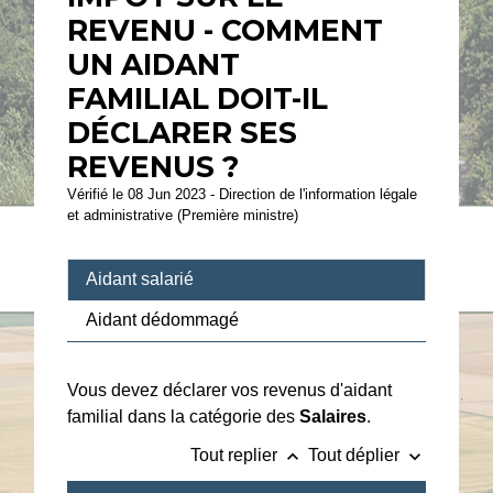
REVENU - COMMENT
UN AIDANT
FAMILIAL DOIT-IL
DÉCLARER SES
REVENUS ?
Vérifié le 08 Jun 2023 - Direction de l'information légale
et administrative (Première ministre)
Aidant salarié
Aidant dédommagé
Vous devez déclarer vos revenus d'aidant
familial dans la catégorie des
Salaires
.
keyboard_arrow_up
keyboard_arrow_down
Tout replier
Tout déplier