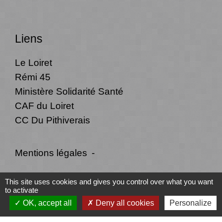
Liens
Le Loiret
Rémi 45
Ministère Solidarité Santé
CAF du Loiret
CC Du Pithiverais
Mentions légales
-
Politique de confidentialité
-
Accessibilité
-
This site uses cookies and gives you control over what you want
to activate
Plan du site
-
Gestion des cookies
OK, accept all
Deny all cookies
Personalize