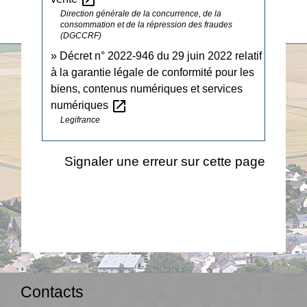
open_in_new
Direction générale de la concurrence, de la
consommation et de la répression des fraudes
(DGCCRF)
Décret n° 2022-946 du 29 juin 2022 relatif
à la garantie légale de conformité pour les
biens, contenus numériques et services
open_in_new
numériques
Legifrance
Signaler une erreur sur cette page
Contacts