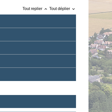
keyboard_arrow_up
keyboard_arrow_down
Tout replier
Tout déplier