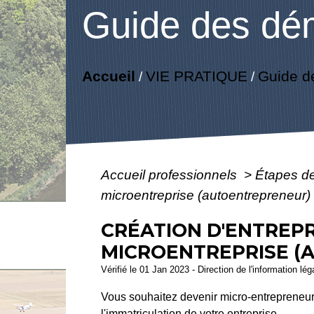
Guide des dé
Accueil
VIE PRATIQUE
Guide d
/
/
Accueil professionnels
>
Étapes d
microentreprise (autoentrepreneur)
CRÉATION D'ENTREPR
MICROENTREPRISE (
Vérifié le 01 Jan 2023 - Direction de l'information lé
Vous souhaitez devenir micro-entrepreneur? 
l'immatriculation de votre entreprise.