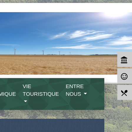
account_balance
sentiment_satisfied_alt
VIE
ENTRE
local_dining
MIQUE
TOURISTIQUE
NOUS