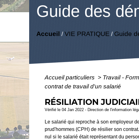
Guide des dé
Accueil
VIE PRATIQUE
Guide d
/
/
Accueil particuliers
>
Travail - For
contrat de travail d'un salarié
RÉSILIATION JUDICIA
Vérifié le 04 Jan 2022 - Direction de l'information lé
Le salarié qui reproche à son employeur d
prud'hommes (CPH) de résilier son contrat.
nul si le salarié était représentant du perso