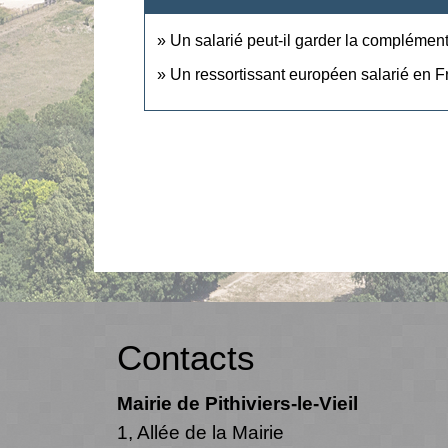
Un salarié peut-il garder la complément
Un ressortissant européen salarié en Fr
Contacts
Mairie de Pithiviers-le-Vieil
1, Allée de la Mairie