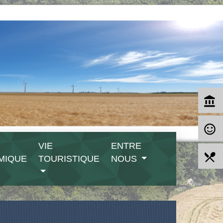
account_balance
sentiment_satisfied_alt
VIE
ENTRE
local_dining
MIQUE
TOURISTIQUE
NOUS