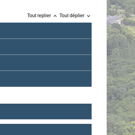
keyboard_arrow_up
keyboard_arrow_down
Tout replier
Tout déplier