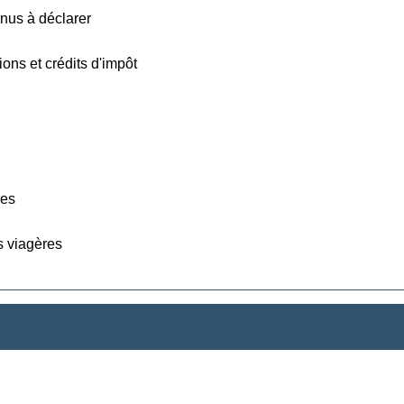
enus à déclarer
ions et crédits d'impôt
ées
s viagères