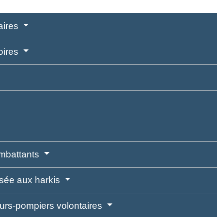
aires
oires
ombattants
rsée aux harkis
eurs-pompiers volontaires