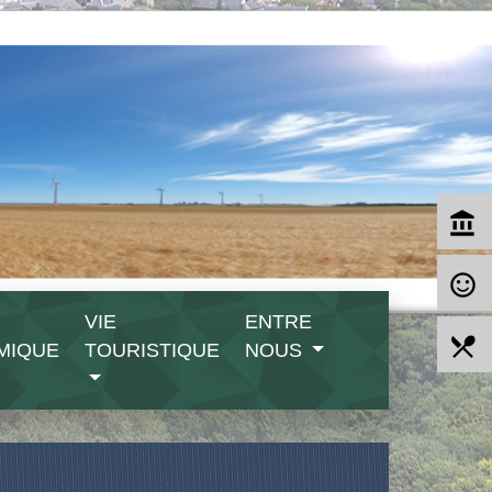
account_balance
sentiment_satisfied_alt
VIE
ENTRE
local_dining
MIQUE
TOURISTIQUE
NOUS