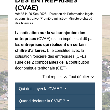
DES ENTREPRISES
(CVAE)
Vérifié le 20 Sep 2023 - Direction de l'information légale
et administrative (Première ministre), Ministère chargé
des finances
La
cotisation sur la valeur ajoutée des
entreprises
(CVAE) est un impôt local dû par
les
entreprises qui réalisent un certain
chiffre d'affaires
. Elle constitue avec la
cotisation foncière des entreprises (CFE)
l'une des 2 composantes de la contribution
économique territoriale (CET).
keyboard_arrow_up
keyboard_arrow_down
Tout replier
Tout déplier
Qui doit payer la CVAE ?
Quand déclarer la CVAE ?