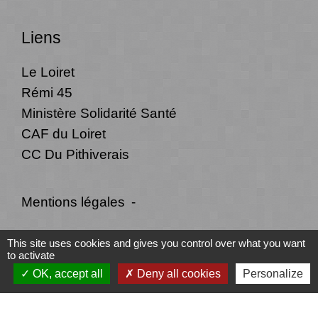
Liens
Le Loiret
Rémi 45
Ministère Solidarité Santé
CAF du Loiret
CC Du Pithiverais
Mentions légales
-
Politique de confidentialité
-
Accessibilité
-
This site uses cookies and gives you control over what you want
to activate
Plan du site
-
Gestion des cookies
OK, accept all
Deny all cookies
Personalize
Site créé en partenariat avec Réseau des Communes