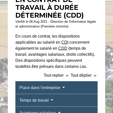
TRAVAIL À DURÉE
DÉTERMINÉE (CDD)
Vérifié le 06 Aug 2021 - Direction de l'information légale
et administrative (Première ministre)
En cours de contrat, les dispositions
applicables au salarié en
CDI
concernent
également le salarié en
CDD
(temps de
travail, avantages salariaux, droits collectifs).
Des dispositions spécifiques peuvent
toutefois être prévues dans certains cas.
keyboard_arrow_up
keyboard_arrow_down
Tout replier
Tout déplier
Place dans l'entreprise
Temps de travail
Avantages salariaux