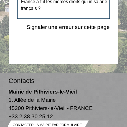
France a-t-il les mêmes droits qu'un salarié
français ?
Signaler une erreur sur cette page
Contacts
Mairie de Pithiviers-le-Vieil
1, Allée de la Mairie
45300 Pithiviers-le-Vieil - FRANCE
+33 2 38 30 25 12
CONTACTER LA MAIRIE PAR FORMULAIRE